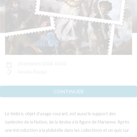
24 octobre 2026 16:00
date_range
room
Musée Postal
CONTINUER
Le timbre, objet d’usage courant, est aussi le support des
symboles de la Nation, de la devise à la figure de Marianne. Après
une introduction à la philatélie dans les collections et un quiz sur