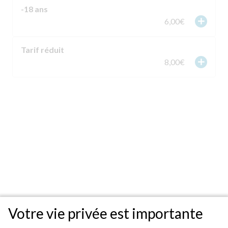
-18 ans
add
6,00€
Tarif réduit
add
8,00€
Votre vie privée est importante